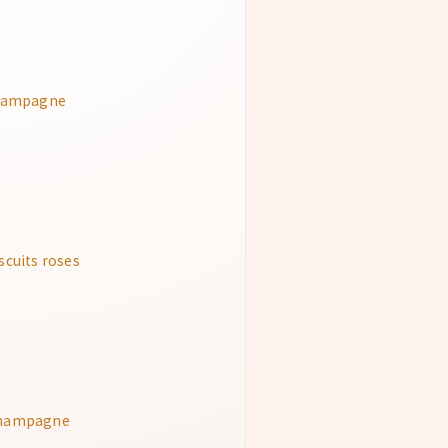
 Champagne
scuits roses
 Champagne