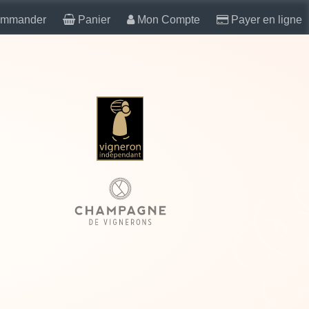
mmander
Panier
Mon Compte
Payer en ligne