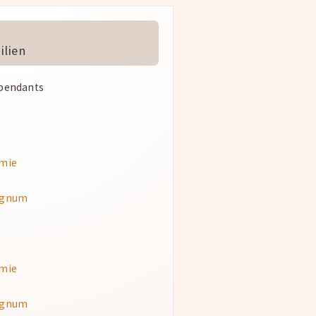
lien
épendants
mie
agnum
mie
agnum