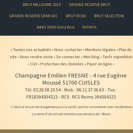
BRUT MILLESIME 2019
GRANDE RESERVE BRUT
GRANDE RESERVE DEMI-SEC
BRUT ROSE
BRUT SELECTION
INNO SENS Extra Brut
RATAFIA
•
Toutes nos actualités
•
Nous contacter
•
Mentions légales
•
Plan du
site
•
Nous rendre visite
•
Se connecter
•
Mini-blog
•
Tarifs expedition
•
CGV
•
Protection des données
•
Payer en ligne
•
Champagne Emilien FRESNE
-
4 rue Eugène
Moussé
51700
CUISLES
Tél. 03.26.58.10.54
- Mob. : 06.11.37.36.63 - Tva. :
FR18394304323 - RCS : RCS Reims 394304323
- L'abus d'alcool est dangereux pour la santé, sachez consommer avec modération
- La vente d'alcool est interdite aux mineurs de -18ans -