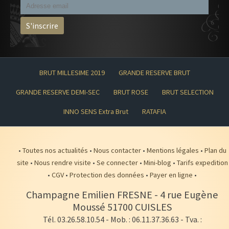
BRUT MILLESIME 2019
GRANDE RESERVE BRUT
GRANDE RESERVE DEMI-SEC
BRUT ROSE
BRUT SELECTION
INNO SENS Extra Brut
RATAFIA
•
Toutes nos actualités
•
Nous contacter
•
Mentions légales
•
Plan du
site
•
Nous rendre visite
•
Se connecter
•
Mini-blog
•
Tarifs expedition
•
CGV
•
Protection des données
•
Payer en ligne
•
Champagne Emilien FRESNE
-
4 rue Eugène
Moussé
51700
CUISLES
Tél. 03.26.58.10.54
- Mob. : 06.11.37.36.63 - Tva. :