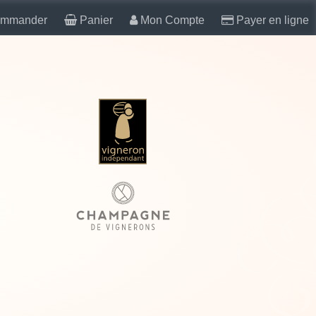
mmander
Panier
Mon Compte
Payer en ligne