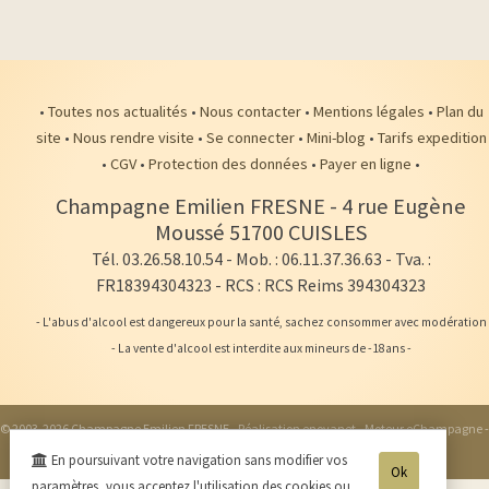
•
Toutes nos actualités
•
Nous contacter
•
Mentions légales
•
Plan du
site
•
Nous rendre visite
•
Se connecter
•
Mini-blog
•
Tarifs expedition
•
CGV
•
Protection des données
•
Payer en ligne
•
Champagne Emilien FRESNE
-
4 rue Eugène
Moussé
51700
CUISLES
Tél. 03.26.58.10.54
- Mob. : 06.11.37.36.63 - Tva. :
FR18394304323 - RCS : RCS Reims 394304323
- L'abus d'alcool est dangereux pour la santé, sachez consommer avec modération
- La vente d'alcool est interdite aux mineurs de -18ans -
© 2003-2026 Champagne Emilien FRESNE -
Réalisation enovanet
-
Moteur eChampagne
-
1 visiteur connecté.
En poursuivant votre navigation sans modifier vos
Ok
paramètres, vous acceptez l'utilisation des cookies ou