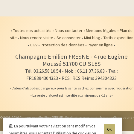
•
Toutes nos actualités
•
Nous contacter
•
Mentions légales
•
Plan du
site
•
Nous rendre visite
•
Se connecter
•
Mini-blog
•
Tarifs expedition
•
CGV
•
Protection des données
•
Payer en ligne
•
Champagne Emilien FRESNE
-
4 rue Eugène
Moussé
51700
CUISLES
Tél. 03.26.58.10.54
- Mob. : 06.11.37.36.63 - Tva. :
FR18394304323 - RCS : RCS Reims 394304323
- L'abus d'alcool est dangereux pour la santé, sachez consommer avec modération
- La vente d'alcool est interdite aux mineurs de -18ans -
© 2003-2026 Champagne Emilien FRESNE -
Réalisation enovanet
-
Moteur eChampagne
-
10 visiteurs connectés.
En poursuivant votre navigation sans modifier vos
Ok
paramètres, vous acceptez l'utilisation des cookies ou