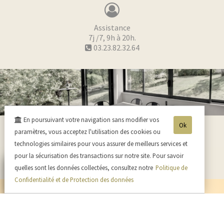
Assistance
7j /7, 9h à 20h.
03.23.82.32.64
En poursuivant votre navigation sans modifier vos
Ok
paramètres, vous acceptez l'utilisation des cookies ou
technologies similaires pour vous assurer de meilleurs services et
pour la sécurisation des transactions sur notre site. Pour savoir
quelles sont les données collectées, consultez notre
Politique de
Confidentialité et de Protection des données
•
Toutes nos actualités
•
Nous contacter
•
Mentions légales
•
Plan du
site
•
Nous rendre visite
•
Se connecter
•
Mini-blog
•
Tarifs expedition